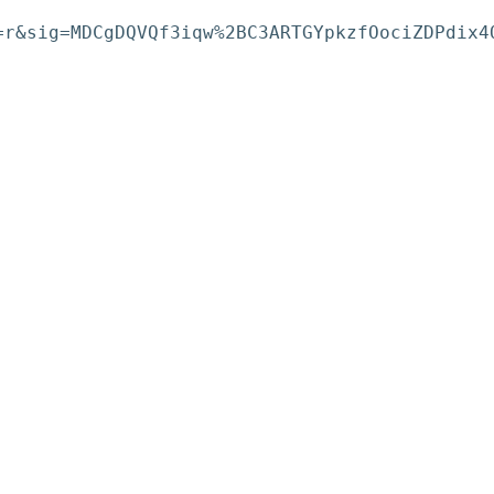
=r&sig=MDCgDQVQf3iqw%2BC3ARTGYpkzfOociZDPdix4O