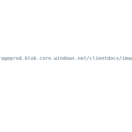
rageprod.blob.core.windows.net/clientdocs/ima
-