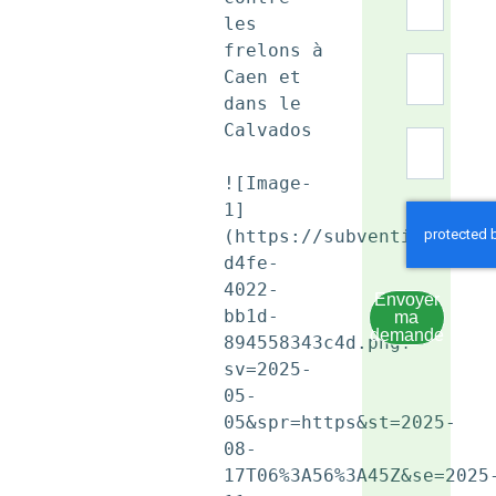
les 
frelons à 
Caen et 
dans le 
Calvados

![Image-
1]
(https://subventioniasto
d4fe-
4022-
Envoyer
bb1d-
ma
demande
894558343c4d.png?
sv=2025-
05-
05&spr=https&st=2025-
08-
17T06%3A56%3A45Z&se=2025