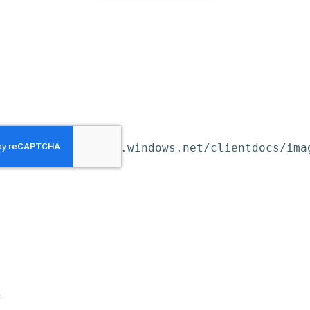
rageprod.blob.core.windows.net/clientdocs/ima
-