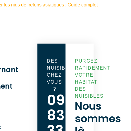
 les nids de frelons asiatiques : Guide complet
DES
PURGEZ
rnant
NUISIBLES
RAPIDEMENT
CHEZ
VOTRE
VOUS
HABITAT
ent
?
DES
09
NUISIBLES
Nous
83
sommes
33
s