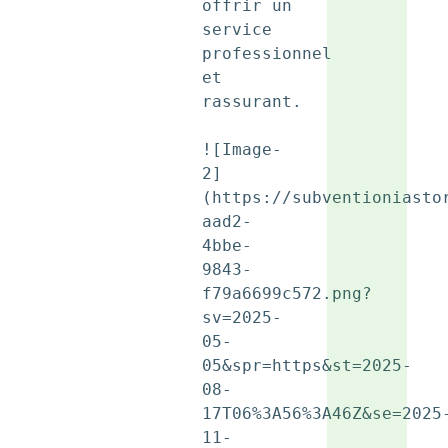
offrir un 
service 
professionnel 
et 
rassurant.

![Image-
2]
(https://subventioniasto
aad2-
4bbe-
9843-
f79a6699c572.png?
sv=2025-
05-
05&spr=https&st=2025-
08-
17T06%3A56%3A46Z&se=2025
11-