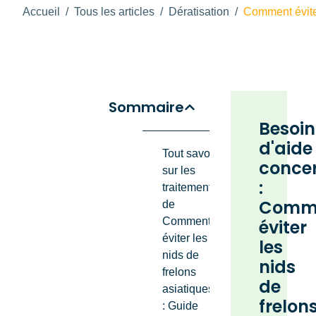
Accueil
/
Tous les articles
/
Dératisation
/
Comment éviter
Sommaire
Besoin
d'aide
Tout savoir
conce
sur les
:
traitements
Comm
de
Comment
éviter
éviter les
les
nids de
nids
frelons
de
asiatiques
frelon
: Guide