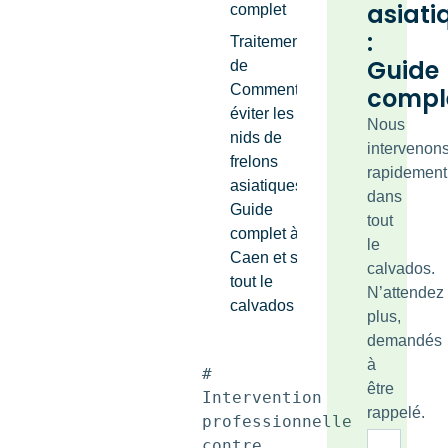
asiati
complet
:
Traitements
Guide
de
Comment
compl
éviter les
Nous
nids de
intervenon
frelons
rapidement
asiatiques :
dans
Guide
tout
complet à
le
Caen et sur
calvados.
tout le
N’attendez
calvados
plus,
demandés
à
# 
être
Intervention 
rappelé.
professionnelle 
contre 