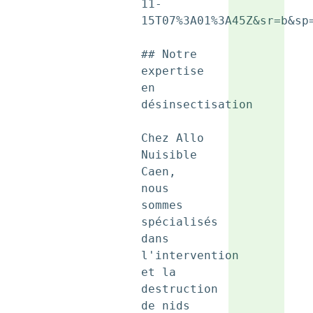
11-
15T07%3A01%3A45Z&sr=b&sp
## Notre 
expertise 
en 
désinsectisation

Chez Allo 
Nuisible 
Caen, 
nous 
sommes 
spécialisés 
dans 
l'intervention 
et la 
destruction 
de nids 