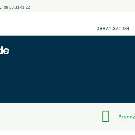
09 83 33 41 22
DÉRATISATION
de
Prenez