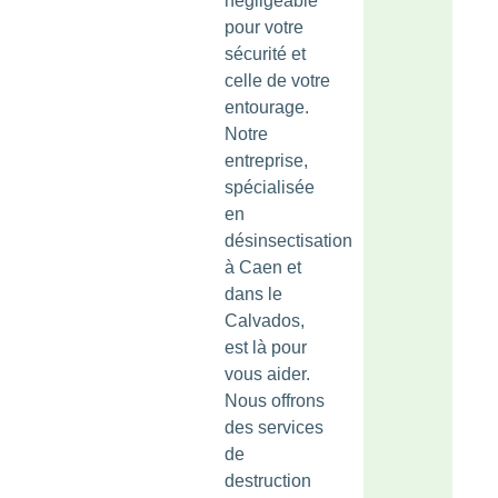
négligeable
pour votre
sécurité et
celle de votre
entourage.
Notre
entreprise,
spécialisée
en
désinsectisation
à Caen et
dans le
Calvados,
est là pour
vous aider.
Nous offrons
des services
de
destruction