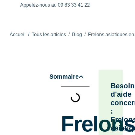
Appelez-nous au
09 83 33 41 22
Accueil
/
Tous les articles
/
Blog
/
Frelons asiatiques en
Sommaire
Besoin
d'aide
concer
:
Frelons
Frelon
asiati