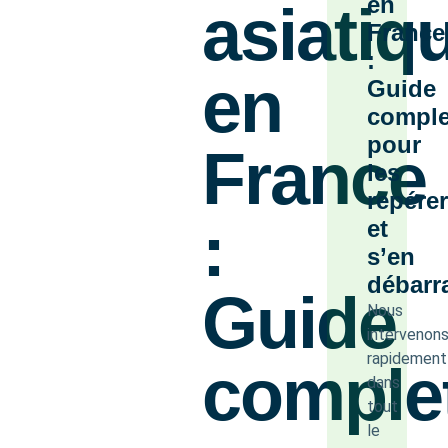
en
asiatiq
France
:
en
Guide
comple
pour
France
les
repére
:
et
s’en
débarr
Guide
Nous
intervenon
rapidement
comple
dans
tout
le