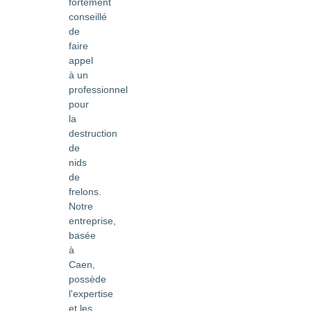
fortement
conseillé
de
faire
appel
à un
professionnel
pour
la
destruction
de
nids
de
frelons.
Notre
entreprise,
basée
à
Caen,
possède
l'expertise
et les