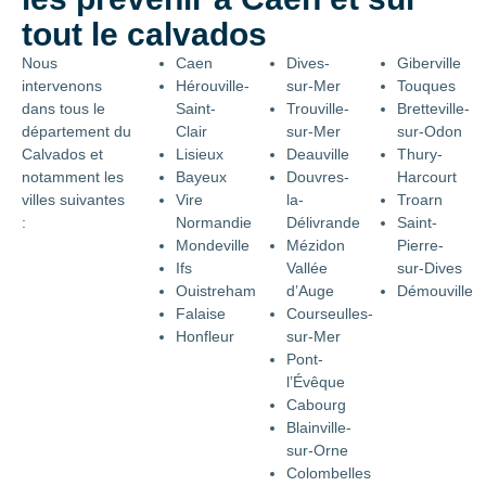
tout le calvados
Nous
Caen
Dives-
Giberville
intervenons
Hérouville-
sur-Mer
Touques
dans tous le
Saint-
Trouville-
Bretteville-
département du
Clair
sur-Mer
sur-Odon
Calvados et
Lisieux
Deauville
Thury-
notamment les
Bayeux
Douvres-
Harcourt
villes suivantes
Vire
la-
Troarn
:
Normandie
Délivrande
Saint-
Mondeville
Mézidon
Pierre-
Ifs
Vallée
sur-Dives
Ouistreham
d’Auge
Démouville
Falaise
Courseulles-
Honfleur
sur-Mer
Pont-
l’Évêque
Cabourg
Blainville-
sur-Orne
Colombelles