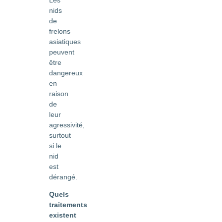
nids
de
frelons
asiatiques
peuvent
être
dangereux
en
raison
de
leur
agressivité,
surtout
si le
nid
est
dérangé.
Quels
traitements
existent