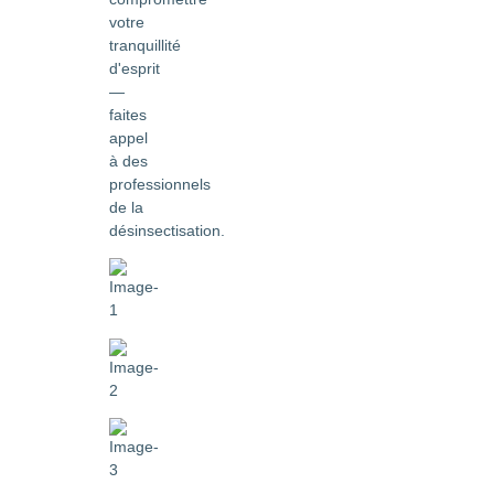
votre
tranquillité
d'esprit
—
faites
appel
à des
professionnels
de la
désinsectisation.