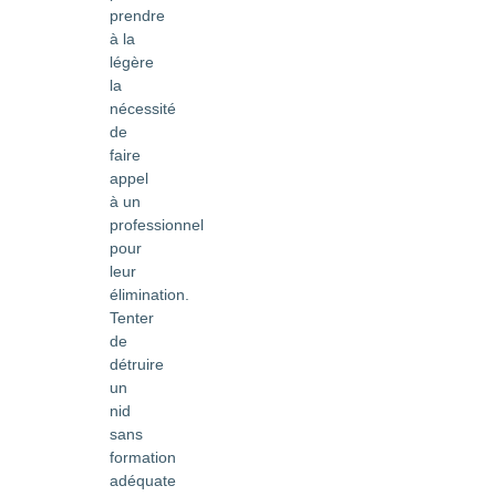
prendre
à la
légère
la
nécessité
de
faire
appel
à un
professionnel
pour
leur
élimination.
Tenter
de
détruire
un
nid
sans
formation
adéquate