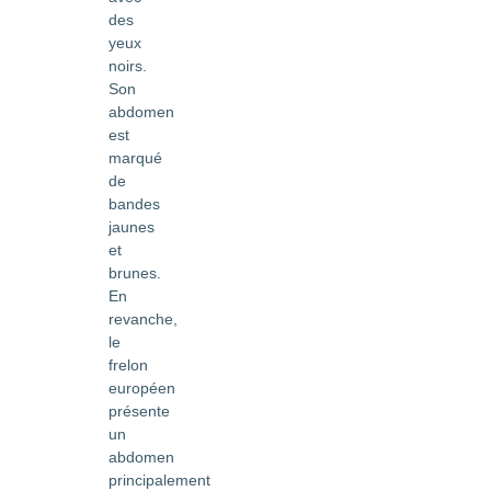
des
yeux
noirs.
Son
abdomen
est
marqué
de
bandes
jaunes
et
brunes.
En
revanche,
le
frelon
européen
présente
un
abdomen
principalement