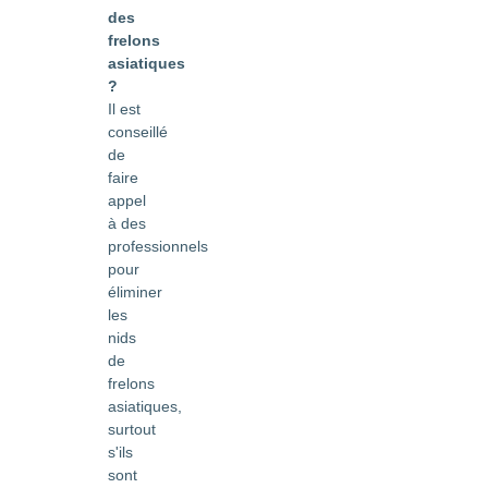
des
frelons
asiatiques
?
Il est
conseillé
de
faire
appel
à des
professionnels
pour
éliminer
les
nids
de
frelons
asiatiques,
surtout
s'ils
sont