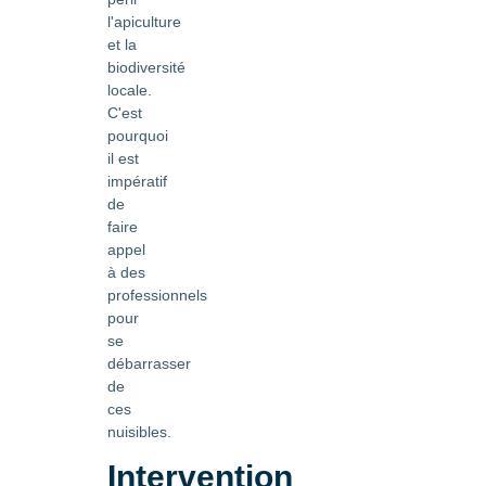
l'apiculture
et la
biodiversité
locale.
C'est
pourquoi
il est
impératif
de
faire
appel
à des
professionnels
pour
se
débarrasser
de
ces
nuisibles.
Intervention