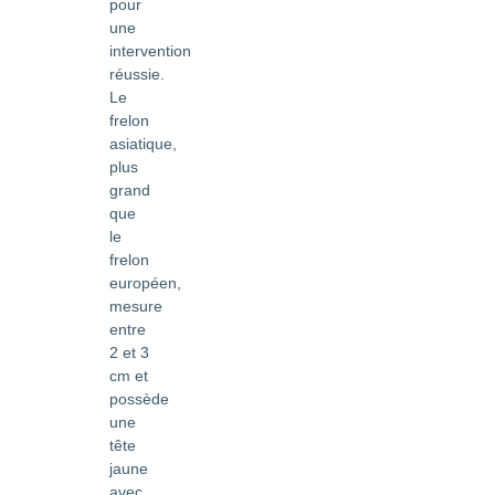
pour
une
intervention
réussie.
Le
frelon
asiatique,
plus
grand
que
le
frelon
européen,
mesure
entre
2 et 3
cm et
possède
une
tête
jaune
avec