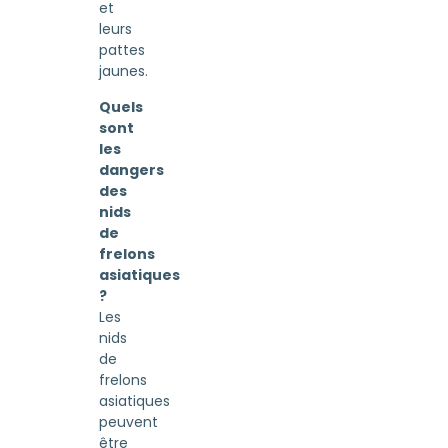
et
leurs
pattes
jaunes.
Quels
sont
les
dangers
des
nids
de
frelons
asiatiques
?
Les
nids
de
frelons
asiatiques
peuvent
être