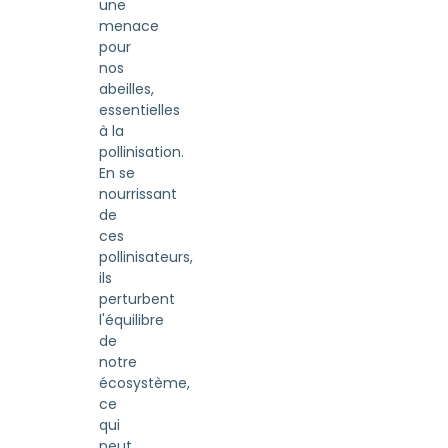
une
menace
pour
nos
abeilles,
essentielles
à la
pollinisation.
En se
nourrissant
de
ces
pollinisateurs,
ils
perturbent
l'équilibre
de
notre
écosystème,
ce
qui
peut