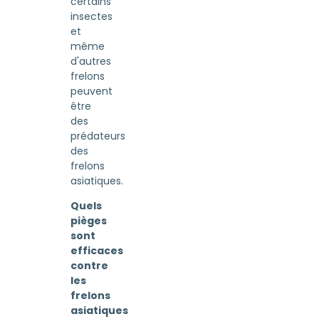
certains
insectes
et
même
d'autres
frelons
peuvent
être
des
prédateurs
des
frelons
asiatiques.
Quels
pièges
sont
efficaces
contre
les
frelons
asiatiques