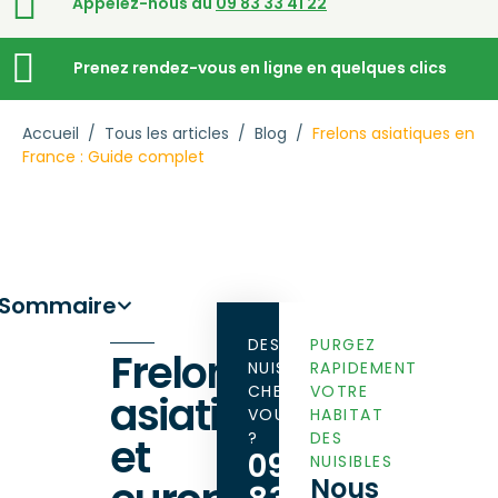
Appelez-nous au
09 83 33 41 22
Prenez rendez-vous en ligne en quelques clics
Accueil
/
Tous les articles
/
Blog
/
Frelons asiatiques en
France : Guide complet
Sommaire
DES
PURGEZ
Frelons
NUISIBLES
RAPIDEMENT
CHEZ
VOTRE
asiatiques
VOUS
HABITAT
?
DES
et
09
NUISIBLES
Nous