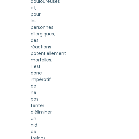
douloureuses
et,
pour
les
personnes
allergiques,
des
réactions
potentiellement
mortelles.
Il est
donc
impératif
de
ne
pas
tenter
d'éliminer
un
nid
de
frelons