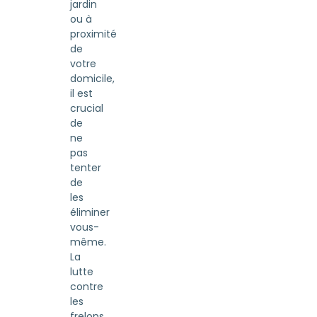
jardin
ou à
proximité
de
votre
domicile,
il est
crucial
de
ne
pas
tenter
de
les
éliminer
vous-
même.
La
lutte
contre
les
frelons