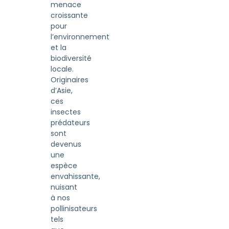
menace
croissante
pour
l’environnement
et la
biodiversité
locale.
Originaires
d’Asie,
ces
insectes
prédateurs
sont
devenus
une
espèce
envahissante,
nuisant
à nos
pollinisateurs
tels