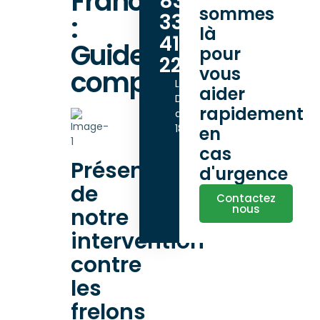
France
83
sommes
33
:
là
41
Guide
pour
22
vous
complet
Lundi -
aider
Dimanche
rapidement
de 9h00 à
18h00
en
cas
Présentation
d'urgence
de
Contactez
nous
notre
intervention
contre
les
frelons