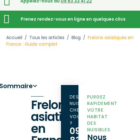
Appelez-nous au
09 83 33 41 22
Prenez rendez-vous en ligne en quelques clics
Accueil
/
Tous les articles
/
Blog
/
Frelons asiatiques en
France : Guide complet
Sommaire
DES
PURGEZ
Frelons
NUISIBLES
RAPIDEMENT
CHEZ
VOTRE
asiatiques
VOUS
HABITAT
?
DES
en
09
NUISIBLES
Nous