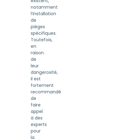
existent,
notamment
l’installation
de
pièges
spécifiques.
Toutefois,
en
raison
de
leur
dangerosité,
il est
fortement
recommandé
de
faire
appel
à des
experts
pour
la