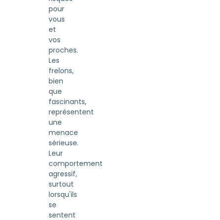
pour
vous
et
vos
proches.
Les
frelons,
bien
que
fascinants,
représentent
une
menace
sérieuse.
Leur
comportement
agressif,
surtout
lorsqu'ils
se
sentent