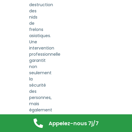
destruction
des
nids
de
frelons
asiatiques.
Une
intervention
professionnelle
garantit
non
seulement
la
sécurité
des
personnes,
mais
également
l’efficacité
de la
Appelez-nous 7j/7
lutte