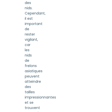
des
nids.
Cependant,
il est
important
de
rester
vigilant,
car
les
nids
de
frelons
asiatiques
peuvent
atteindre
des
tailles
impressionnantes
et se
trouvent