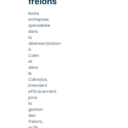
frelons
Notre
entreprise,
spécialisée
dans
la
désinsectisation
à
Caen
et
dans
le
Calvados,
intervient
efficacement
pour
la
gestion
des
frelons,
qu'ils