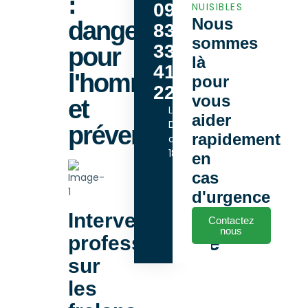
:
09
NUISIBLES
Nous
danger
83
sommes
33
pour
là
41
l'homme
pour
22
vous
et
Lundi -
aider
Dimanche
prévention
rapidement
de 9h00 à
18h00
en
cas
d'urgence
Intervention
Contactez
nous
professionnelle
sur
les