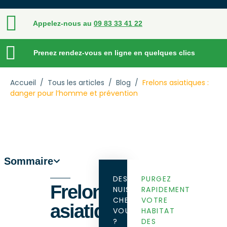
Appelez-nous au
09 83 33 41 22
Prenez rendez-vous en ligne en quelques clics
Accueil
/
Tous les articles
/
Blog
/
Frelons asiatiques :
danger pour l’homme et prévention
Sommaire
DES
PURGEZ
Frelons
NUISIBLES
RAPIDEMENT
CHEZ
VOTRE
asiatiques
VOUS
HABITAT
?
DES