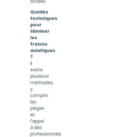
locales.
Quelles
techniques
pour
éliminer
les
frelons
asiatiques
?
Il
existe
plusieurs
méthodes,
y
compris
les
pièges
et
l'appel
à des
professionnels