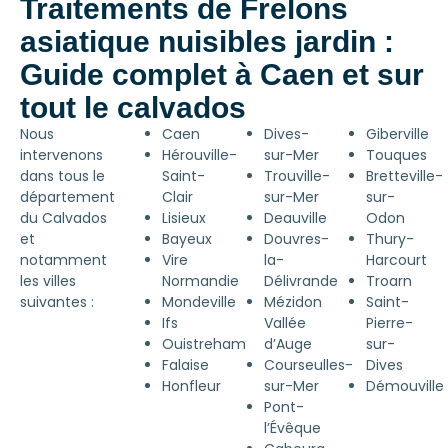
Traitements de Frelons
asiatique nuisibles jardin :
Guide complet à Caen et sur
tout le calvados
Nous
Caen
Dives-
Giberville
intervenons
Hérouville-
sur-Mer
Touques
dans tous le
Saint-
Trouville-
Bretteville-
département
Clair
sur-Mer
sur-
du Calvados
Lisieux
Deauville
Odon
et
Bayeux
Douvres-
Thury-
notamment
Vire
la-
Harcourt
les villes
Normandie
Délivrande
Troarn
suivantes :
Mondeville
Mézidon
Saint-
Ifs
Vallée
Pierre-
Ouistreham
d’Auge
sur-
Falaise
Courseulles-
Dives
Honfleur
sur-Mer
Démouville
Pont-
l’Évêque