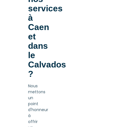
services
à
Caen
et
dans
le
Calvados
?
Nous
mettons
un
point
d'honneur
à
offrir