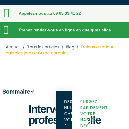
Appelez-nous au
09 83 33 41 22
Prenez rendez-vous en ligne en quelques clics
Accueil
/
Tous les articles
/
Blog
/
Frelons asiatique
nuisibles jardin : Guide complet
Sommaire
DES
PURGEZ
Intervention
NUISIBLES
RAPIDEMENT
CHEZ
VOTRE
professionnelle
VOUS
HABITAT
?
DES