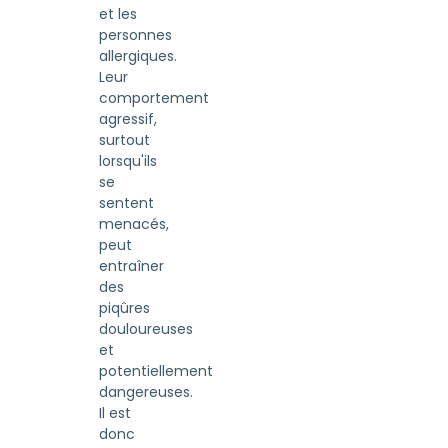
et les
personnes
allergiques.
Leur
comportement
agressif,
surtout
lorsqu'ils
se
sentent
menacés,
peut
entraîner
des
piqûres
douloureuses
et
potentiellement
dangereuses.
Il est
donc