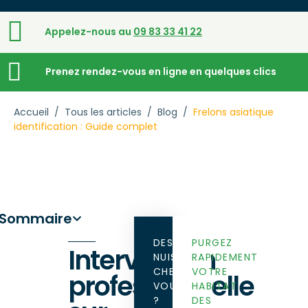
Appelez-nous au
09 83 33 41 22
Prenez rendez-vous en ligne en quelques clics
Accueil
/
Tous les articles
/
Blog
/
Frelons asiatique
identification : Guide complet
Sommaire
DES
PURGEZ
Intervention
NUISIBLES
RAPIDEMENT
CHEZ
VOTRE
professionnelle
VOUS
HABITAT
?
DES