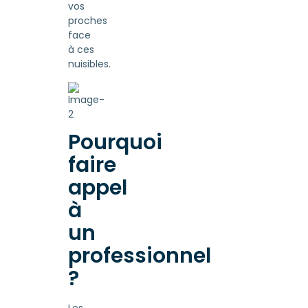
vos
proches
face
à ces
nuisibles.
Pourquoi
faire
appel
à
un
professionnel
?