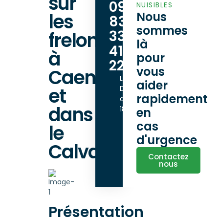
sur
09
NUISIBLES
les
Nous
83
sommes
33
frelons
là
41
à
pour
22
vous
Caen
Lundi -
aider
et
Dimanche
rapidement
de 9h00 à
dans
18h00
en
cas
le
d'urgence
Calvados
Contactez
nous
Présentation