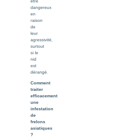
être
dangereux
en
raison
de
leur
agressivité,
surtout
si le
nid
est
dérangé.
Comment
traiter
efficacement
une
infestation
de
frelons
asiatiques
?