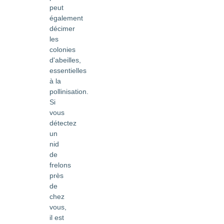
peut
également
décimer
les
colonies
d'abeilles,
essentielles
à la
pollinisation.
Si
vous
détectez
un
nid
de
frelons
près
de
chez
vous,
il est