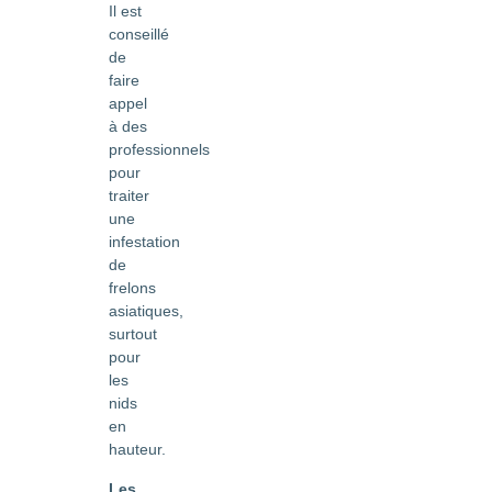
Il est
conseillé
de
faire
appel
à des
professionnels
pour
traiter
une
infestation
de
frelons
asiatiques,
surtout
pour
les
nids
en
hauteur.
Les