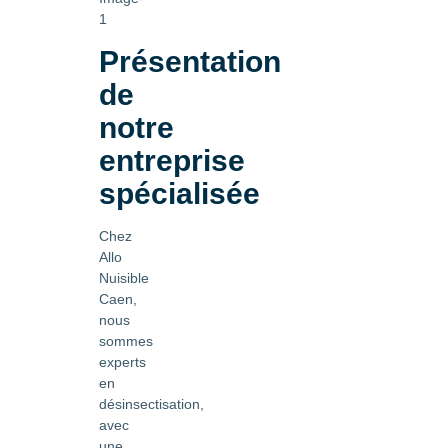
Présentation
de
notre
entreprise
spécialisée
Chez
Allo
Nuisible
Caen,
nous
sommes
experts
en
désinsectisation,
avec
une