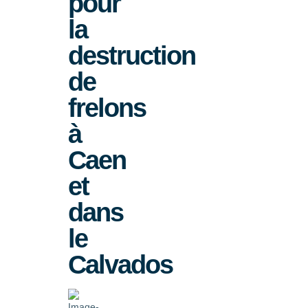
pour
la
destruction
de
frelons
à
Caen
et
dans
le
Calvados