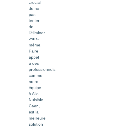
crucial
de ne
pas
tenter
de
l’éliminer
vous-
même.
Faire
appel
à des
professionnels,
comme
notre
équipe
à Allo
Nuisible
Caen,
est la
meilleure
solution