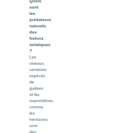
Quels
sont
les
prédateurs
naturels
des
frelons
asiatiques
?
Les
oiseaux,
certaines
espèces
de
guêpes
et les
mammifères
comme
les
hérissons
sont
des