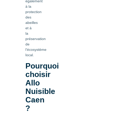
également
à la
protection
des
abeilles
et à
la
préservation
de
l'écosystème
local.
Pourquoi
choisir
Allo
Nuisible
Caen
?