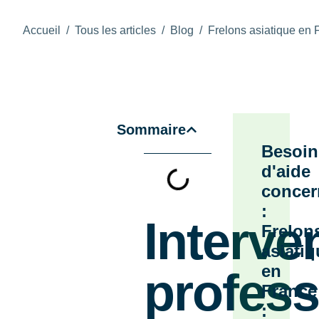
Accueil
/
Tous les articles
/
Blog
/
Frelons asiatique en 
Sommaire
Besoin
d'aide
concer
:
Interve
Frelon
asiati
en
profess
France
: