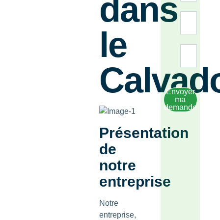
dans
le
Calvad
Envoyer
ma
demande
Présentation
de
notre
entreprise
Notre
entreprise,