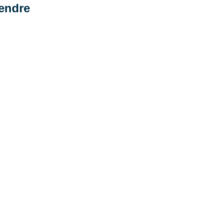
endre
s