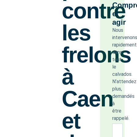
contre
Compr
et
agir
les
Nous
intervenon
rapidement
frelons
dans
tout
le
à
calvados.
N’attendez
plus,
Caen
demandés
à
être
et
rappelé.