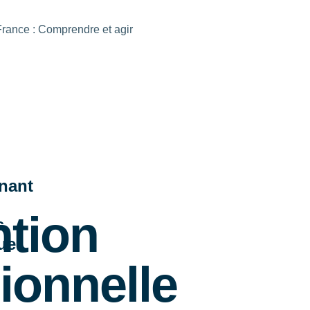
France : Comprendre et agir
nant
ntion
s
que
ionnelle