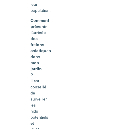
leur
population.
Comment
prévenir
l'arrivée
des
frelons
asiatiques
dans
mon
jardin
?
Il est
conseillé
de
surveiller
les
nids
potentiels
et