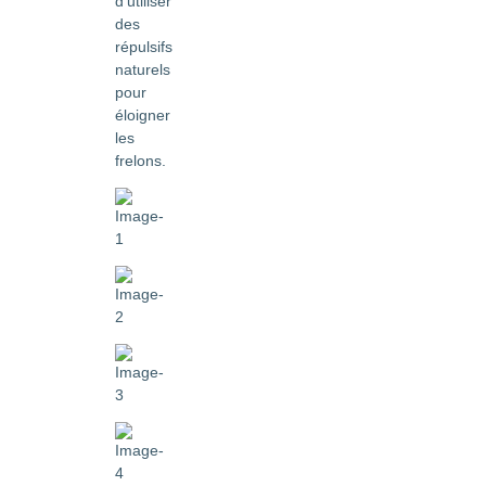
d'utiliser
des
répulsifs
naturels
pour
éloigner
les
frelons.