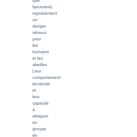
que
fascinants,
représentent
un
danger
sérieux
pour
les
humains
et les
abeilles.
Leur
comportement
territorial
et
leur
capacité
à
attaquer
en
groupe
en